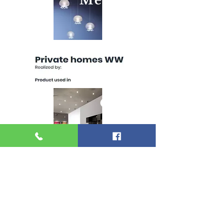
Medusina
Orbite
Radiale