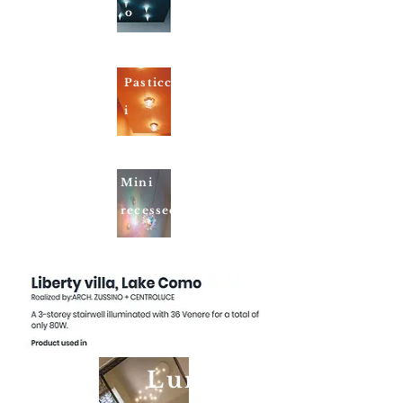
o
Pasticcion
i
Mini
recessed
Lumieraled