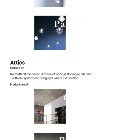
Pasticcini
Orbite