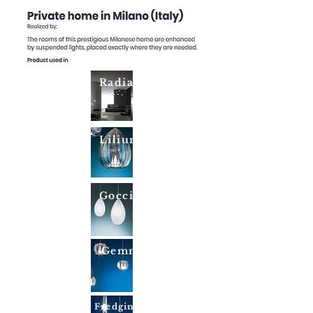
Radiale
Lilium
Goccia
Gemma
Fredginger