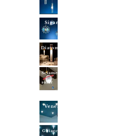
Sigaro
Diatomea
Sciameled
solar
Venere
Ghiacciol