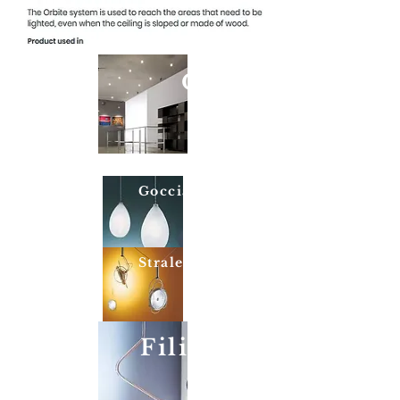
Orbite
Goccia
Strale
Fili d'angelo